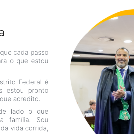
​
o que cada passo
ara o que estou
strito Federal é
s estou pronto
que acredito.
de lado o que
a família. Sou
 da vida corrida,