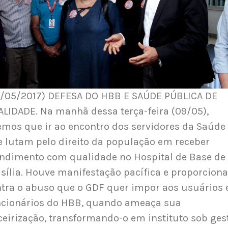
9/05/2017) DEFESA DO HBB E SAÚDE PÚBLICA DE
LIDADE. Na manhã dessa terça-feira (09/05),
emos que ir ao encontro dos servidores da Saúde
 lutam pelo direito da população em receber
ndimento com qualidade no Hospital de Base de
sília. Houve manifestação pacífica e proporciona
tra o abuso que o GDF quer impor aos usuários 
ncionários do HBB, quando ameaça sua
ceirização, transformando-o em instituto sob ges